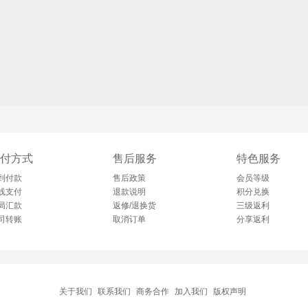
付方式
售后服务
特色服务
到付款
售后政策
会员等级
线支付
退款说明
积分兑换
局汇款
返修/退换货
三级返利
司转账
取消订单
分享返利
关于我们
联系我们
商务合作
加入我们
版权声明