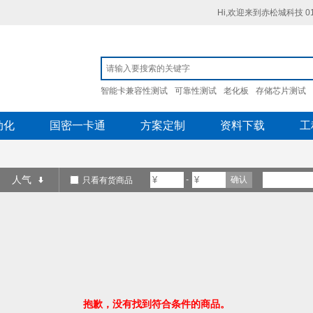
Hi,欢迎来到赤松城科技 010
智能卡兼容性测试
可靠性测试
老化板
存储芯片测试
动化
国密一卡通
方案定制
资料下载
工
人气
-
确认
只看有货商品
抱歉，没有找到符合条件的商品。