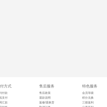
付方式
售后服务
特色服务
到付款
售后政策
会员等级
线支付
退款说明
积分兑换
局汇款
返修/退换货
三级返利