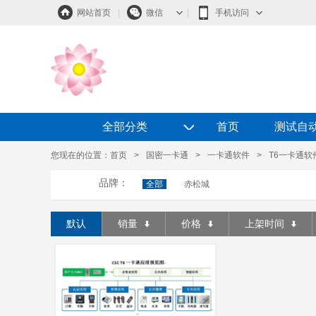
网站首页
|
微信
|
手机访问
◇
全部分类
首页
测试自
您现在的位置：
首页
>
国密一卡通
>
一卡通软件
>
T6一卡通软
品牌：
全部
赤松城
默认
销量
价格
上架时间