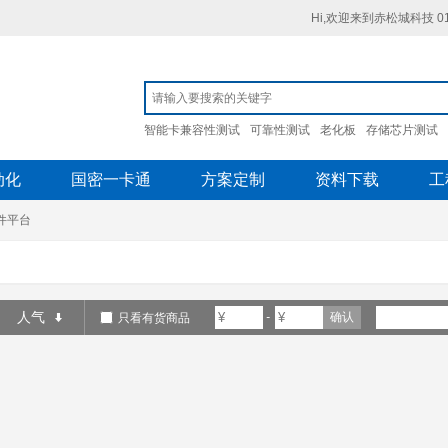
Hi,欢迎来到赤松城科技 010
智能卡兼容性测试
可靠性测试
老化板
存储芯片测试
动化
国密一卡通
方案定制
资料下载
工
件平台
人气
-
确认
只看有货商品