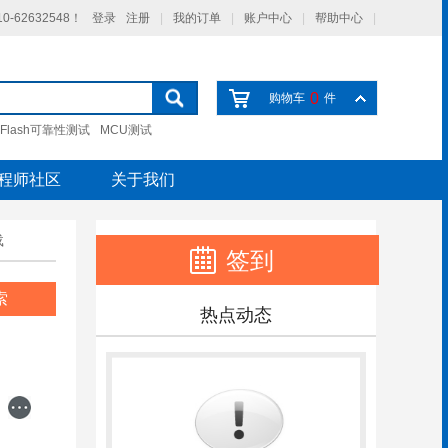
-62632548！
登录
注册
|
我的订单
|
账户中心
|
帮助中心
|
0
购物车
件
Flash可靠性测试
MCU测试
程师社区
关于我们
载
签到
索
热点动态