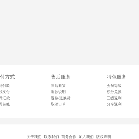
付方式
售后服务
特色服务
到付款
售后政策
会员等级
线支付
退款说明
积分兑换
局汇款
返修/退换货
三级返利
司转账
取消订单
分享返利
关于我们
联系我们
商务合作
加入我们
版权声明