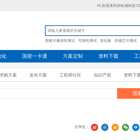
Hi,欢迎来到赤松城科技 010
智能卡兼容性测试
可靠性测试
老化板
存储芯片测试
动化
国密一卡通
方案定制
资料下载
工
求购方案
发布方案
工程师社区
知识产权
资料下
搜
分享至：