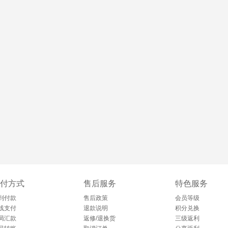
付方式
售后服务
特色服务
到付款
售后政策
会员等级
线支付
退款说明
积分兑换
局汇款
返修/退换货
三级返利