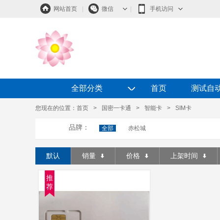
网站首页
|
微信
|
手机访问
◇
全部分类
首页
测试自
您现在的位置：
首页
>
国密一卡通
>
智能卡
>
SIM卡
品牌：
全部
赤松城
默认
销量
价格
上架时间
推
荐