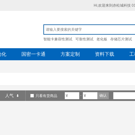
Hi,欢迎来到赤松城科技 010
智能卡兼容性测试
可靠性测试
老化板
存储芯片测试
动化
国密一卡通
方案定制
资料下载
工
人气
-
确认
只看有货商品