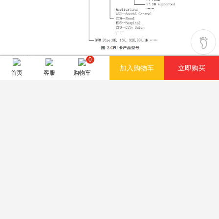
0
0
加入购物车
立即购买
首页
客服
购物车
商城
分类
购物车
我的
请选择客服
客服1
010-62632548